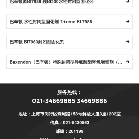
巴辛顿原BI7986 现BI200水性封闭型固化剂
巴辛顿 水性封闭型固化剂 Trixene BI 7986
巴辛顿 BI7963封闭型固化剂
Baxenden（巴辛顿）特殊封闭型异氰酸酯环氧增韧剂（朗盛）
服务热线：
021-34669885 34669886
地址：上海市闵行区珠城路158号解放大厦3座1202室
传真：021-5430563
邮编：201199