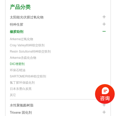
产品分类
太阳能光伏膜过氧化物
特种生胶
橡胶助剂
Arkema过氧化物
Cray Valley特种助交联剂
Resin Solutions特种助交联剂
Arkema含硫化合物
DIC增塑剂
环保石蜡油
SARTOMER特种助交联剂
氯丁胶环保硫化剂
日本东曹白炭黑
其它
水性聚氨酯树脂
Trixene 固化剂