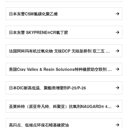
日本东曹CSM氯磺化聚乙烯
日本东曹 SKYPRENE®CR氯丁胶
法国阿科玛有机过氧化物 无味DCP 无味架桥剂 双二五 光伏太阳能膜用过氧化物
美国Cray Valley & Resin Solutions特种橡胶助交联剂 Dymalink &Ricon系列
日本DIC耐高低温、聚酯类增塑剂P-25/P-26
圣莱科特（原亚帝凡特、科聚亚）抗氧剂NAUGARD® 445/ SUPER Q
高闪点、低倾点环保石蜡基橡胶油