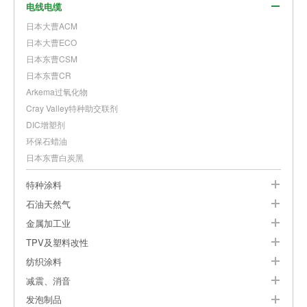
电线电缆
日本大曹ACM
日本大曹ECO
日本东曹CSM
日本东曹CR
Arkema过氧化物
Cray Valley特种助交联剂
DIC增塑剂
环保石蜡油
日本东曹白炭黑
特种涂料
石油天然气
金属加工业
TPV及塑料改性
纺织涂料
减震、消音
发泡制品