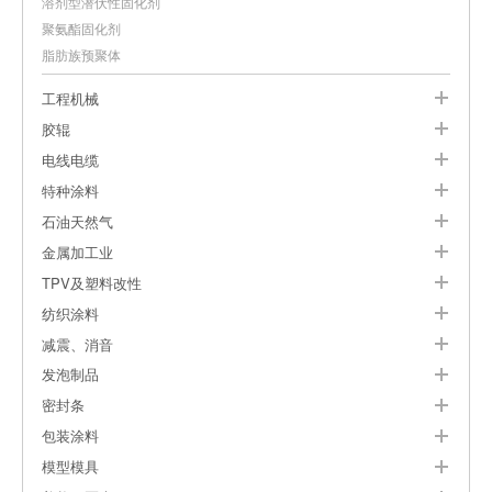
溶剂型潜伏性固化剂
聚氨酯固化剂
脂肪族预聚体
工程机械
胶辊
电线电缆
特种涂料
石油天然气
金属加工业
TPV及塑料改性
纺织涂料
减震、消音
发泡制品
密封条
包装涂料
模型模具