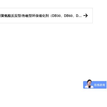
新型聚氨酯反应型/热敏型环保催化剂（DB30、DB60、DB70、DM70等）