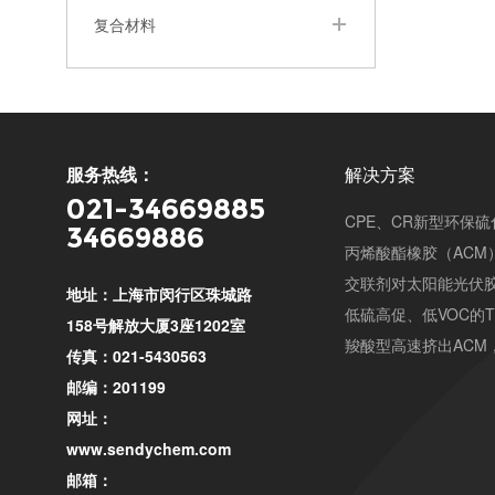
复合材料
服务热线：
解决方案
021-34669885
CPE、CR新型环保
34669886
丙烯酸酯橡胶（ACM
交联剂对太阳能光伏
地址：上海市闵行区珠城路
低硫高促、低VOC的
158号解放大厦3座1202室
羧酸型高速挤出ACM
传真：021-5430563
邮编：201199
网址：
www.sendychem.com
邮箱：