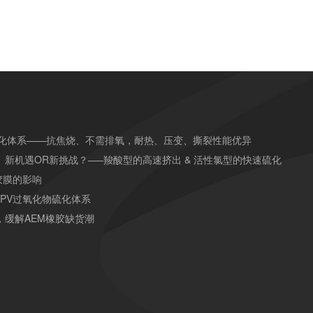
硫化体系——抗焦烧、不需排氧，耐热、压变、撕裂性能优异
）新机遇OR新挑战？—–羧酸型的高速挤出 & 活性氯型的快速硫化
胶膜的影响
TPV过氧化物硫化体系
，缓解AEM橡胶缺货潮