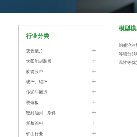
模型模
行业分类
朗盛浇注
变色镜片
等细分领
太阳能封装膜
温性等优
胶管胶带
玻纤、碳纤
传送与搬运
覆铜板
密封油封、杂件
塑胶涂料
矿山行业