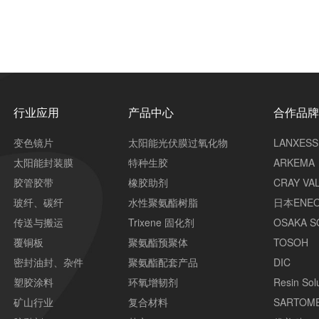
行业应用
产品中心
合作品
变色镜片
太阳能光伏膜过氧化物
LANXESS
太阳能封装膜
特种生胶
ARKEMA
胶管胶带
橡胶助剂
CRAY VA
玻纤、碳纤
水性聚氨酯树脂
日本ENE
传送与搬运
Trixene 固化剂
OSAKA S
覆铜板
聚氨酯预聚体
TOSOH
密封油封、杂件
聚氨酯配套产品
DIC
塑胶涂料
环氧增韧剂
Resin Sol
矿山行业
复合材料
SARTOM