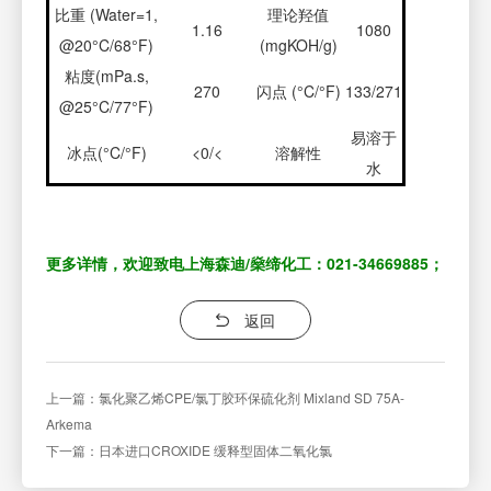
比重 (Water=1,
理论羟值
1.16
1080
@20°C/68°F)
(mgKOH/g)
粘度(mPa.s,
270
闪点 (°C/°F)
133/271
@25°C/77°F)
易溶于
冰点(°C/°F)
<0/<
溶解性
水
更多详情，欢迎致电上海森迪/燊缔化工：021-34669885；
返回
上一篇：氯化聚乙烯CPE/氯丁胶环保硫化剂 Mixland SD 75A-
Arkema
下一篇：日本进口CROXIDE 缓释型固体二氧化氯