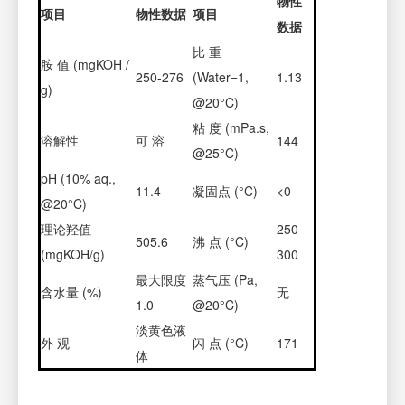
物性
项目
物性数据
项目
数据
比 重
胺 值 (mgKOH /
250-276
(Water=1,
1.13
g)
@20°C)
粘 度 (mPa.s,
溶解性
可 溶
144
@25°C)
pH (10% aq.,
11.4
凝固点 (°C)
<0
@20°C)
理论羟值
250-
505.6
沸 点 (°C)
(mgKOH/g)
300
最大限度
蒸气压 (Pa,
含水量 (%)
无
1.0
@20°C)
淡黄色液
外 观
闪 点 (°C)
171
体