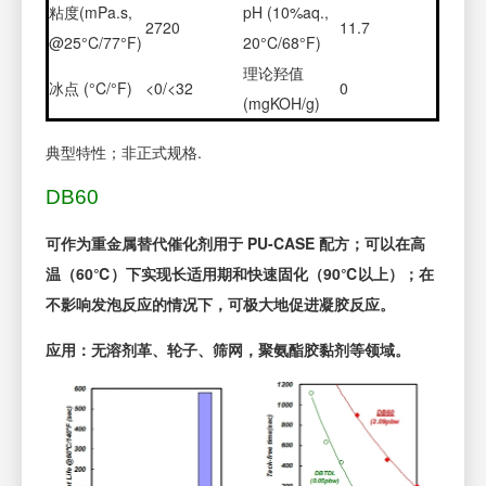
粘度(mPa.s,
pH (10%aq.,
2720
11.7
@25°C/77°F)
20°C/68°F)
理论羟值
冰点 (°C/°F)
<0/<32
0
(mgKOH/g)
典型特性；非正式规格.
DB60
可作为重金属替代催化剂用于 PU-CASE 配方；可以在高
温（60℃）下实现长适用期和快速固化（90℃以上）；在
不影响发泡反应的情况下，可极大地促进凝胶反应。
应用：无溶剂革、轮子、筛网，聚氨酯胶黏剂等领域。