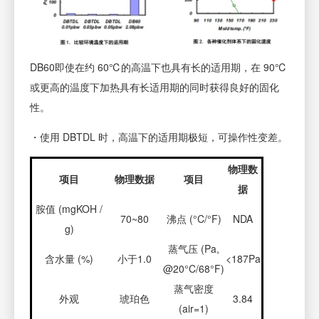
DB60即使在约 60℃的高温下也具有长的适用期，在 90℃
或更高的温度下加热具有长适用期的同时获得良好的固化
性。
・使用 DBTDL 时，高温下的适用期极短，可操作性变差。
物理数
项目
物理数据
项目
据
胺值 (mgKOH /
70~80
沸点 (°C/°F)
NDA
g)
蒸气压 (Pa,
含水量 (%)
小于1.0
<187Pa
@20°C/68°F)
蒸气密度
外观
琥珀色
3.84
(air=1)