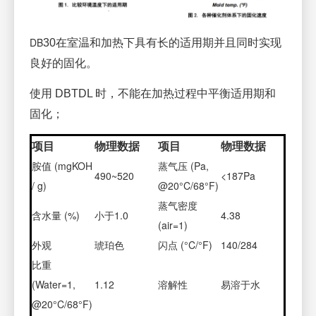
DB
30在室温和加热下具有长的适用期并且同时实现
良好的固化。
使用 DBTDL 时，不能在加热过程中平衡适用期和
固化；
项目
物理数据
项目
物理数据
胺值 (mgKOH
蒸气压 (Pa,
490~520
<187Pa
/ g)
@20°C/68°F)
蒸气密度
含水量 (%)
小于1.0
4.38
(air=1)
外观
琥珀色
闪点 (°C/°F)
140/284
比重
(Water=1,
1.12
溶解性
易溶于水
@20°C/68°F)