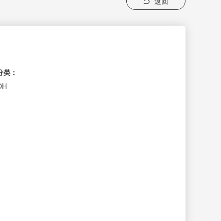
返回
分类：
OH