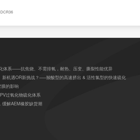
DCR36
硫化体系——抗焦烧、不需排氧，耐热、压变、撕裂性能优异
）新机遇OR新挑战？—–羧酸型的高速挤出 & 活性氯型的快速硫化
胶膜的影响
TPV过氧化物硫化体系
，缓解AEM橡胶缺货潮