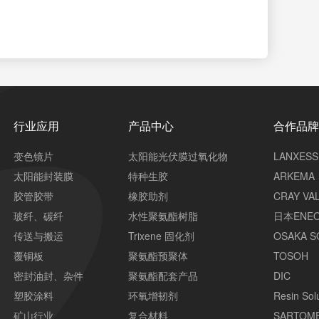
行业应用
产品中心
合作品
变色镜片
太阳能光伏膜过氧化物
LANXESS
太阳能封装膜
特种生胶
ARKEMA
胶管胶带
橡胶助剂
CRAY VA
玻纤、碳纤
水性聚氨酯树脂
日本ENE
传送与搬运
Trixene 固化剂
OSAKA S
覆铜板
聚氨酯预聚体
TOSOH
密封油封、杂件
聚氨酯配套产品
DIC
塑胶涂料
环氧增韧剂
Resin Sol
矿山行业
复合材料
SARTOM