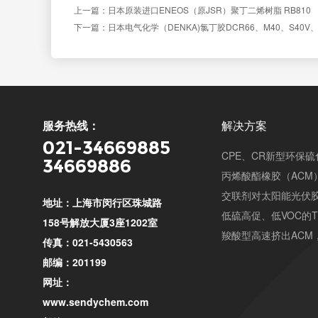
上一篇：日本原装进口ENEOS（原JSR）聚丁二烯树脂 RB810
下一篇：日本电气化学（DENKA)氯丁胶DCR66、M40、S40V、
服务热线：
解决方案
021-34669885
CPE、CR新型环保
34669886
丙烯酸酯橡胶（ACM
交联剂对太阳能光伏
地址：上海市闵行区珠城路
低硫高促、低VOC的
158号解放大厦3座1202室
羧酸型高速挤出ACM
传真：021-5430563
邮编：201199
网址：
www.sendychem.com