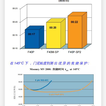
在 145°C 下 ， 门尼粘度剂测 出 优 异 的 焦 烧 保 护 :