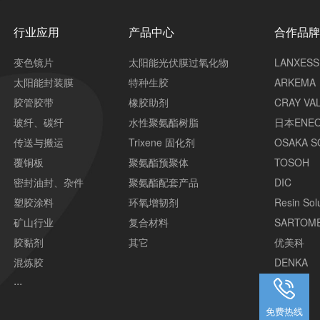
行业应用
产品中心
合作品
变色镜片
太阳能光伏膜过氧化物
LANXESS
太阳能封装膜
特种生胶
ARKEMA
胶管胶带
橡胶助剂
CRAY VA
玻纤、碳纤
水性聚氨酯树脂
日本ENE
传送与搬运
Trixene 固化剂
OSAKA S
覆铜板
聚氨酯预聚体
TOSOH
密封油封、杂件
聚氨酯配套产品
DIC
塑胶涂料
环氧增韧剂
Resin Sol
矿山行业
复合材料
SARTOM
胶黏剂
其它
优美科
混炼胶
DENKA
...
其它
免费热线