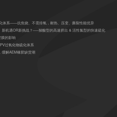
硫化体系——抗焦烧、不需排氧，耐热、压变、撕裂性能优异
）新机遇OR新挑战？—–羧酸型的高速挤出 & 活性氯型的快速硫化
胶膜的影响
TPV过氧化物硫化体系
，缓解AEM橡胶缺货潮