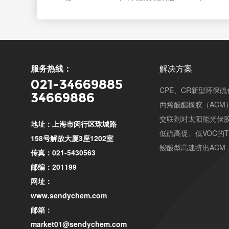
服务热线：
解决方案
021-34669885
CPE、CR新型环保
34669886
丙烯酸酯橡胶（ACM
交联剂对太阳能光伏
地址：上海市闵行区珠城路
低硫高促、低VOC的
158号解放大厦3座1202室
羧酸型高速挤出ACM
传真：021-5430563
邮编：201199
网址：
www.sendychem.com
邮箱：
market01@sendychem.com