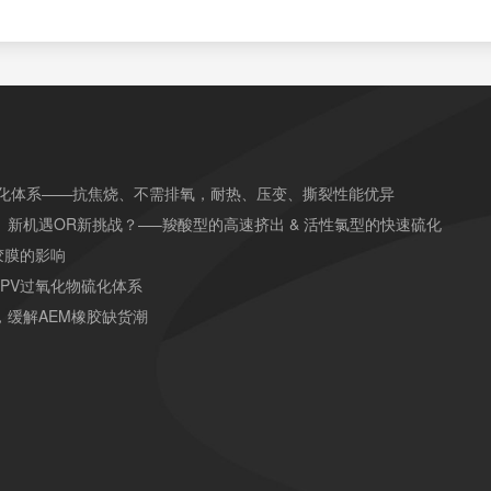
硫化体系——抗焦烧、不需排氧，耐热、压变、撕裂性能优异
）新机遇OR新挑战？—–羧酸型的高速挤出 & 活性氯型的快速硫化
胶膜的影响
TPV过氧化物硫化体系
，缓解AEM橡胶缺货潮