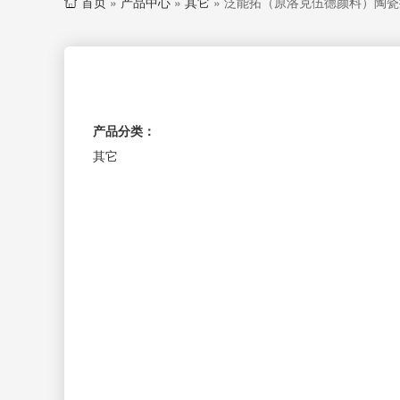
首页
»
产品中心
»
其它
»
泛能拓（原洛克伍德颜料）陶瓷
产品分类：
其它