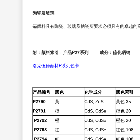
陶瓷及玻璃
镉颜料具有陶瓷、玻璃及搪瓷所要求必须具有的卓越的
附：颜料索引
：
产品P27系列
——
成分：硫化硒镉
洛克伍德颜料P系列色卡
产品编号
颜色
化学成分
颜色索引
P2790
黄
CdS, ZnS
黄色 35
P2791
橙
CdS, CdSe
橙色 20
P2792
橙
CdS, CdSe
橙色 20
P2793
红
CdS, CdSe
红色 108
P2794
红
CdS, CdSe
红色 108