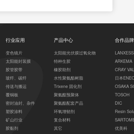
行业应用
产品中心
合作品
变色镜片
太阳能光伏膜过氧化物
LANXESS
太阳能封装膜
特种生胶
ARKEMA
胶管胶带
橡胶助剂
CRAY VA
玻纤、碳纤
水性聚氨酯树脂
日本ENE
传送与搬运
Trixene 固化剂
OSAKA S
覆铜板
聚氨酯预聚体
TOSOH
密封油封、杂件
聚氨酯配套产品
DIC
塑胶涂料
环氧增韧剂
Resin Sol
矿山行业
复合材料
SARTOM
胶黏剂
其它
优美科