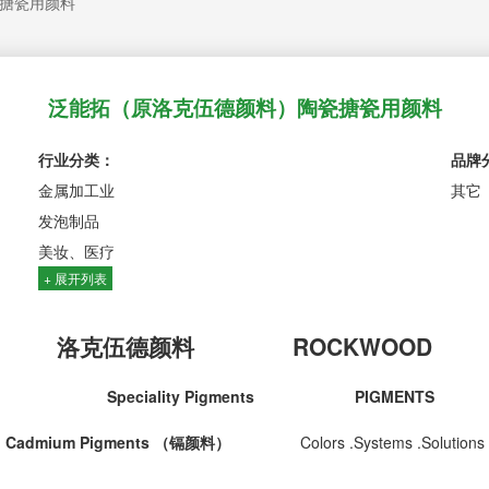
搪瓷用颜料
泛能拓（原洛克伍德颜料）陶瓷搪瓷用颜料
行业分类：
品牌
金属加工业
其它
发泡制品
美妆、医疗
+ 展开列表
洛克伍德颜料
ROCKWOOD
Speciality Pigments
PIGMENTS
C
admium
P
igments
（镉颜料）
Colors .Systems .Solutions