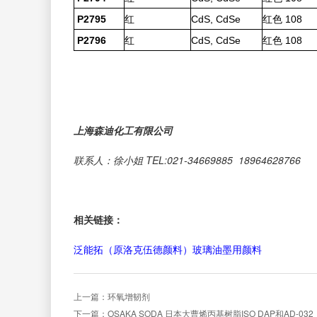
P2795
红
CdS, CdSe
红色 108
P2796
红
CdS, CdSe
红色 108
上海森迪化工有限公司
联系人：
徐
小姐 TEL:021-34669885 189
64628766
相关链接：
泛能拓（原洛克伍德颜料）玻璃油墨用颜料
上一篇：环氧增韧剂
下一篇：OSAKA SODA 日本大曹烯丙基树脂ISO DAP和AD-032